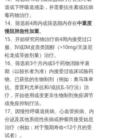
道或下呼吸道感染，并需要抗生素或抗病
毒药物治疗。
14、筛选前4周内或筛选期内存在
中重度
慢阻肺急性加重
。
15、开始研究药物治疗前4周内接受过口
服、IV或IM皮质类固醇（>10mg/天泼尼
松龙或等效剂量）治疗。
16、筛选前3个月内或5个药物消除半衰
期（以较长者为准）内接受过临床试验药
物、已获批的生物制剂（例如：奥马珠单
抗、度普利尤单抗和/或抗IL-5疗法）治
疗，开始使用或变更非生物制剂免疫调节
或免疫抑制疗法。
17、因慢性呼吸道疾病、心血管疾病、内
分泌及其他系统性疾病或肿瘤而接受姑息
治疗（例如：对于预期寿命<12个月的受
试者）。