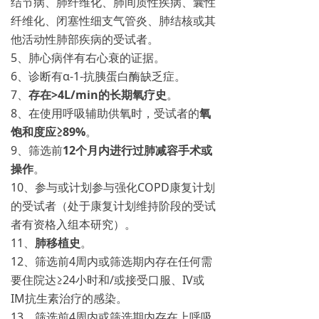
结节病、肺纤维化、肺间质性疾病、囊性
纤维化、闭塞性细支气管炎、肺结核或其
他活动性肺部疾病的受试者。
5、肺心病伴有右心衰的证据。
6、诊断有α-1-抗胰蛋白酶缺乏症。
7、
存在>4L/min的长期氧疗史
。
8、在使用呼吸辅助供氧时，受试者的
氧
饱和度应≥89%
。
9、筛选前
12个月内进行过肺减容手术或
操作
。
10、参与或计划参与强化COPD康复计划
的受试者（处于康复计划维持阶段的受试
者有资格入组本研究）。
11、
肺移植史
。
12、筛选前4周内或筛选期内存在任何需
要住院达≥24小时和/或接受口服、IV或
IM抗生素治疗的感染。
13、筛选前4周内或筛选期内存在上呼吸