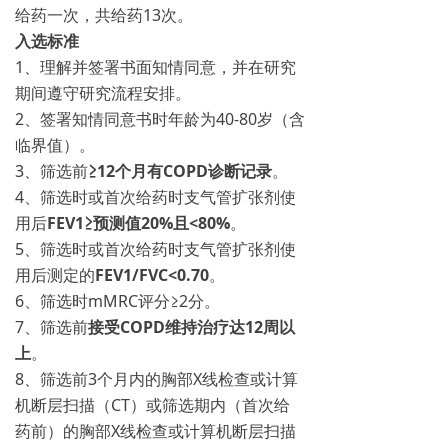
给药一次，共给药13次。
入选标准
1、理解并签署书面知情同意，并在研究
期间遵守研究流程安排。
2、签署知情同意书时年龄为40-80岁（含
临界值）。
3、筛选前
≥12个月有COPD诊断记录
。
4、筛选时或首次给药时支气管扩张剂使
用后
FEV1≥预测值20%且<80%
。
5、筛选时或首次给药时支气管扩张剂使
用后测定的
FEV1/FVC<0.70
。
6、筛选时mMRC评分≥2分。
7、筛选前
接受COPD维持治疗达12周以
上
。
8、筛选前3个月内的胸部X线检查或计算
机断层扫描（CT）或筛选期内（首次给
药前）的胸部X线检查或计算机断层扫描