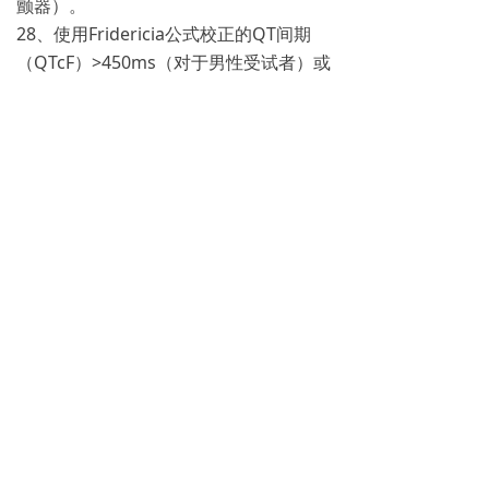
颤器）。
28、使用Fridericia公式校正的QT间期
（QTcF）>450ms（对于男性受试者）或
>470ms（对于女性受试者）；对于
QRS>120ms的男性或女性受试者：
QTcF>480ms。
29、存在室性心律失常病史或室性心律失
常的风险因素，如结构性心脏病（例如：
重度左心室收缩功能障碍、严重左心室肥
大伴劳损），或不明原因猝死或QT间期
延长综合征的家族史，或窦性心动过缓病
史（心室率＜45次/min）。
30、处于妊娠期或哺乳期，或计划在研究
期间或TQC2938末次给药后12周内妊
娠，或女性受试者在筛选期或随机时妊娠
试验阳性。
31、研究者判定的受试者不适宜参加本研
究的其它因素。