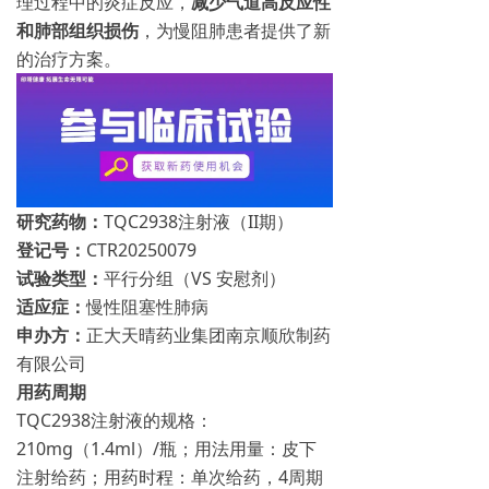
理过程中的炎症反应，
减少气道高反应性
和肺部组织损伤
，为慢阻肺患者提供了新
的治疗方案。
研究药物：
TQC2938注射液（II期）
登记号：
CTR20250079
试验类型：
平行分组（VS 安慰剂）
适应症：
慢性阻塞性肺病
申办方：
正大天晴药业集团南京顺欣制药
有限公司
用药周期
TQC2938注射液的规格：
210mg（1.4ml）/瓶；用法用量：皮下
注射给药；用药时程：单次给药，4周期