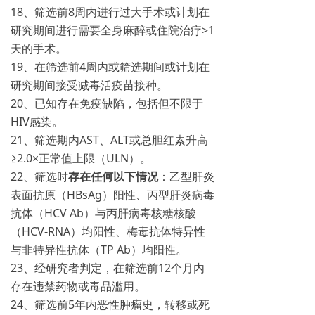
18、筛选前8周内进行过大手术或计划在
研究期间进行需要全身麻醉或住院治疗>1
天的手术。
19、在筛选前4周内或筛选期间或计划在
研究期间接受减毒活疫苗接种。
20、已知存在免疫缺陷，包括但不限于
HIV感染。
21、筛选期内AST、ALT或总胆红素升高
≥2.0×正常值上限（ULN）。
22、筛选时
存在任何以下情况
：乙型肝炎
表面抗原（HBsAg）阳性、丙型肝炎病毒
抗体（HCV Ab）与丙肝病毒核糖核酸
（HCV-RNA）均阳性、梅毒抗体特异性
与非特异性抗体（TP Ab）均阳性。
23、经研究者判定，在筛选前12个月内
存在违禁药物或毒品滥用。
24、筛选前5年内恶性肿瘤史，转移或死