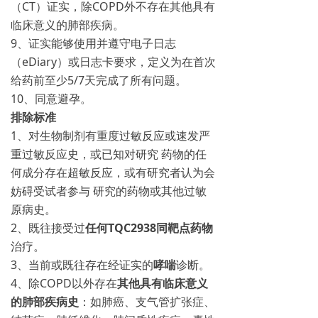
（CT）证实，除COPD外不存在其他具有
临床意义的肺部疾病。
9、证实能够使用并遵守电子日志
（eDiary）或日志卡要求，定义为在首次
给药前至少5/7天完成了所有问题。
10、同意避孕。
排除标准
1、对生物制剂有重度过敏反应或速发严
重过敏反应史，或已知对研究 药物的任
何成分存在超敏反应，或有研究者认为会
妨碍受试者参与 研究的药物或其他过敏
原病史。
2、既往接受过
任何TQC2938同靶点药物
治疗。
3、当前或既往存在经证实的
哮喘
诊断。
4、除COPD以外存在
其他具有临床意义
的肺部疾病史
：如肺癌、支气管扩张症、