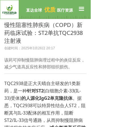
首页
끀
优质
直达全球
医疗资源
公司介绍
慢性阻塞性肺疾病（COPD）新
药临床试验：ST2单抗TQC2938
临床招募
注射液
全球资源
创建时间：
2025年3月26日
20:17
前沿资讯
该药可抑制慢阻肺病理过程中的炎症反应，
减少气道高反应性和肺部组织损伤。
联系我们
TQC2938是正大天晴自主研发的1类新
药，是一种
针对ST2
(白细胞介素-33(IL-
33)受体)
的人源化IgG2单克隆抗体
。据
悉，TQC2938可以特异性结合人ST2，阻
断其与IL-33配体的相互作用，阻断
ST2/IL-33信号通路，从而抑制慢阻肺病