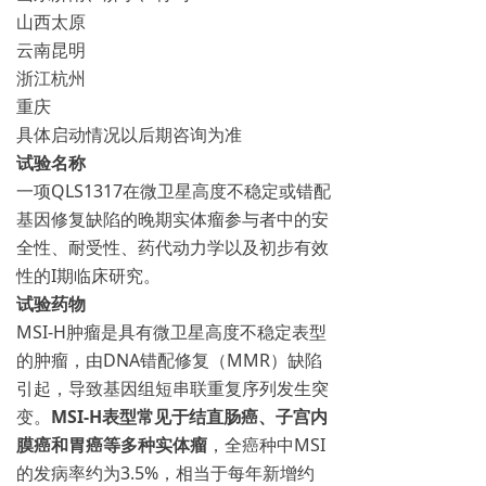
山西太原
云南昆明
浙江杭州
重庆
具体启动情况以后期咨询为准
试验名称
一项QLS1317在微卫星高度不稳定或错配
基因修复缺陷的晚期实体瘤参与者中的安
全性、耐受性、药代动力学以及初步有效
性的I期临床研究。
试验药物
MSI-H肿瘤是具有微卫星高度不稳定表型
的肿瘤，由DNA错配修复（MMR）缺陷
引起，导致基因组短串联重复序列发生突
变。
MSI-H表型常见于结直肠癌、子宫内
膜癌和胃癌等多种实体瘤
，全癌种中MSI
的发病率约为3.5%，相当于每年新增约