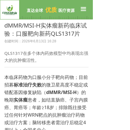
首页
끀
优质
直达全球
医疗资源
公司介绍
dMMR/MSI-H实体瘤新药临床试
验：口服靶向新药QLS1317片
临床招募
创建时间：
2026年6月13日
16:28
全球资源
QLS1317在多个体内药效模型中均表现出强
前沿资讯
大的抗肿瘤活性。
联系我们
本临床药物为口服小分子靶向药物；目前
招募
标准治疗失败
的微卫星高度不稳定或
错配基因修复缺陷（
dMMR/MSI-H
）的
晚期
实体瘤
患者，如结直肠癌、子宫内膜
癌、胃癌等；年龄≥18岁；排除既往接受
过任何针对WRN靶点的抗肿瘤治疗药物
或治疗方案；脑转移患者需治疗后稳定4