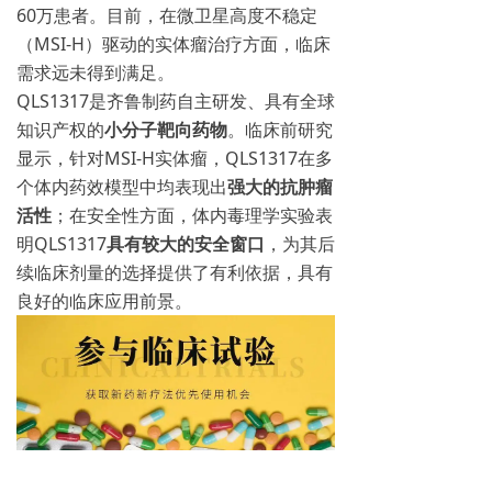
60万患者。目前，在微卫星高度不稳定
（MSI-H）驱动的实体瘤治疗方面，临床
需求远未得到满足。
QLS1317是齐鲁制药自主研发、具有全球
知识产权的
小分子靶向药物
。临床前研究
显示，针对MSI-H实体瘤，QLS1317在多
个体内药效模型中均表现出
强大的抗肿瘤
活性
；在安全性方面，体内毒理学实验表
明QLS1317
具有较大的安全窗口
，为其后
续临床剂量的选择提供了有利依据，具有
良好的临床应用前景。
研究药物：
QLS1317片（I期）