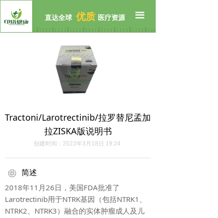
首页
끀
优质
直达全球
医疗资源
公司介绍
临床招募
全球资源
前沿资讯
Tractoni/Larotrectinib/拉罗替尼孟加
联系我们
拉ZISKA版说明书
创建时间：
2023年3月18日
19:24
简述
ꁵ
2018年11月26日，美国FDA批准了
Larotrectinib用于NTRK基因（包括NTRK1、
NTRK2、NTRK3）融合的实体肿瘤成人及儿